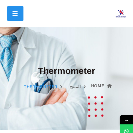
Thermometer
HOME
THERMOMETER
المنتج
→